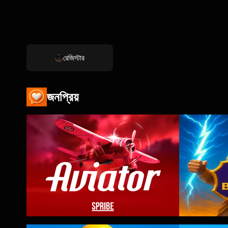
রেজিস্টার
জনপ্রিয়